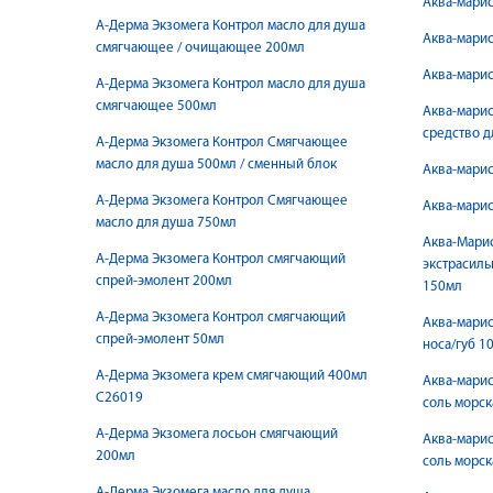
Аква-марис
А-Дерма Экзомега Контрол масло для душа
Аква-марис
смягчающее / очищающее 200мл
Аква-марис
А-Дерма Экзомега Контрол масло для душа
смягчающее 500мл
Аква-марис
средство д
А-Дерма Экзомега Контрол Смягчающее
масло для душа 500мл / сменный блок
Аква-марис
А-Дерма Экзомега Контрол Смягчающее
Аква-марис
масло для душа 750мл
Аква-Мари
А-Дерма Экзомега Контрол смягчающий
экстрасиль
спрей-эмолент 200мл
150мл
А-Дерма Экзомега Контрол смягчающий
Аква-марис
спрей-эмолент 50мл
носа/губ 10
А-Дерма Экзомега крем смягчающий 400мл
Аква-марис
С26019
соль морск
А-Дерма Экзомега лосьон смягчающий
Аква-марис
200мл
соль морс
А-Дерма Экзомега масло для душа