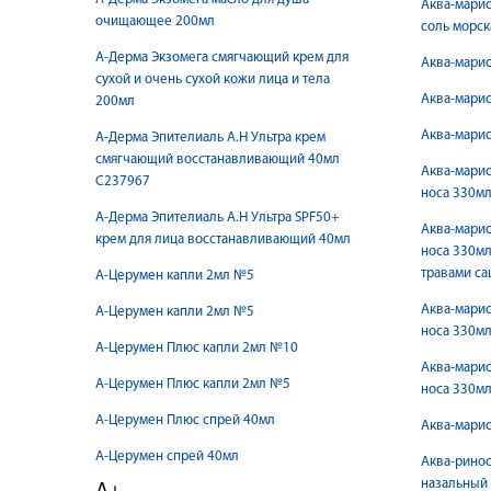
Аква-марис
очищающее 200мл
соль морс
А-Дерма Экзомега смягчающий крем для
Аква-марис
сухой и очень сухой кожи лица и тела
Аква-марис
200мл
Аква-марис
А-Дерма Эпителиаль A.H Ультра крем
смягчающий восстанавливающий 40мл
Аква-марис
C237967
носа 330м
А-Дерма Эпителиаль А.Н Ультра SPF50+
Аква-марис
крем для лица восстанавливающий 40мл
носа 330м
травами с
А-Церумен капли 2мл №5
Аква-марис
А-Церумен капли 2мл №5
носа 330мл
А-Церумен Плюс капли 2мл №10
Аква-марис
А-Церумен Плюс капли 2мл №5
носа 330м
А-Церумен Плюс спрей 40мл
Аква-марис
А-Церумен спрей 40мл
Аква-ринос
назальный