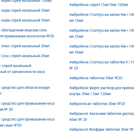
 норм спрей назальный 150мл
Амбробене сироп 15мг/5мл 100мл
 норм спрей назальный 50мл
Амбробене Стоптуссин капли 4мг+10
 норм спрей назальный 50мл
мл 10мл
 обогащенная морская соль
Амбробене Стоптуссин капли 4мг+10
ля промывания носоглотки №30
мл 25мл
 плюс спрей назальный 30мл
Амбробене Стоптуссин капли 4мг+10
мл 50мл
 Сенс спрей назальный 20мл
Амбробене Стоптуссин таблетки 4 / 1
с спрей назальный
№ 20
ный от заложенности носа
Амбробене таблетки 30мг №20
 средство для области вокруг
Амбробене форте раствор для прием
г
внутрь 30мг / 5мл 120мл
 средство для промывания носа
Амброгексал таблетки 30мг №20
ая № 30
Амброксол Авексима таблетки диспер
 средство для промывания носа
60мг № 20
кая саше №30
Амброксол Велфарм таблетки 30мг №