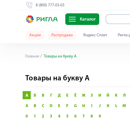
8 (800) 777-03-03
Каталог
Акции
Распродажа
Яндекс Сплит
Ригла 
Главная
Товары на букву А
Товары на букву А
А
Б
В
Г
Д
Е
Ё
Ж
З
И
Й
К
Л
A
B
C
D
E
F
G
H
I
J
K
L
M
0
1
2
3
4
5
6
7
8
9