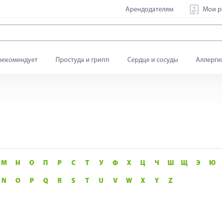
Арендодателям
Мои р
рекомендует
Простуда и грипп
Сердце и сосуды
Аллерги
М
Н
О
П
Р
С
Т
У
Ф
Х
Ц
Ч
Ш
Щ
Э
Ю
N
O
P
Q
R
S
T
U
V
W
X
Y
Z