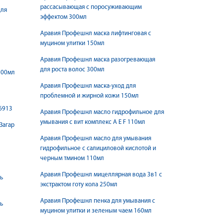
рассасывающая с поросуживающим
для
эффектом 300мл
Аравия Профешнл маска лифтинговая с
муцином улитки 150мл
Аравия Профешнл маска разогревающая
для роста волос 300мл
200мл
Аравия Профешнл маска-уход для
проблемной и жирной кожи 150мл
6913
Аравия Профешнл масло гидрофильное для
умывания с вит комплекс A E F 110мл
Загар
Аравия Профешнл масло для умывания
гидрофильное с салициловой кислотой и
черным тмином 110мл
Аравия Профешнл мицеллярная вода 3в1 с
ь
экстрактом готу кола 250мл
Аравия Профешнл пенка для умывания с
ь
муцином улитки и зеленым чаем 160мл