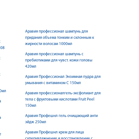
Аравия профессионал шампунь для
придания объема тонким и склонным к
к
жирности волосам 1000мл
308
Аравия профессионал шампунь с
к
пребиотиками для чувст. кожи головы
420мл
к
Аравия Профессионал Энзимная пудра для
умывания с витамином С 150мл
00мл
Аравия профессионалгель-эксфолиант для
тела с фруктовыми кислотами Fruit Peel
а
150мл
Аравия Профешнл гель очищающий анти
а
эйдж 250мл
Аравия Профешнл крем для лица
е
суперувлажнение и восстановление с