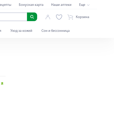
ецепты
Бонусная карта
Наши аптеки
Еще
Корзина
я
Уход за кожей
Сон и бессонница
Я