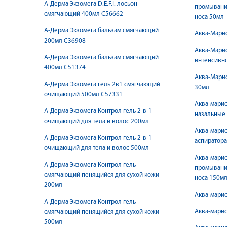
А-Дерма Экзомега D.E.F.I. лосьон
промывани
смягчающий 400мл С56662
носа 50мл
А-Дерма Экзомега бальзам смягчающий
Аква-Марис
200мл C36908
Аква-Марис
А-Дерма Экзомега бальзам смягчающий
интенсивн
400мл C51374
Аква-Марис
А-Дерма Экзомега гель 2в1 смягчающий
30мл
очищающий 500мл С57331
Аква-марис
А-Дерма Экзомега Контрол гель 2-в-1
назальные
очищающий для тела и волос 200мл
Аква-марис
А-Дерма Экзомега Контрол гель 2-в-1
аспиратор
очищающий для тела и волос 500мл
Аква-мари
А-Дерма Экзомега Контрол гель
промывани
смягчающий пенящийся для сухой кожи
носа 150м
200мл
Аква-марис
А-Дерма Экзомега Контрол гель
Аква-марис
смягчающий пенящийся для сухой кожи
500мл