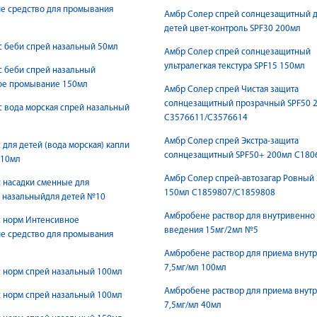
е средство для промывания
Амбр Солер спрей солнцезащитный 
детей цвет-контроль SPF30 200мл
 беби спрей назальный 50мл
Амбр Солер спрей солнцезащитный
ультралегкая текстура SPF15 150мл
 беби спрей назальный
ое промывание 150мл
Амбр Солер спрей Чистая защита
солнцезащитный прозрачный SPF50 
 вода морская спрей назальный
С3576611/С3576614
Амбр Солер спрей Экстра-защита
 для детей (вода морская) капли
солнцезащитный SPF50+ 200мл С180
 10мл
Амбр Солер спрей-автозагар Ровный 
 насадки сменные для
150мл С1859807/С1859808
а назальныйдля детей №10
Амбробене раствор для внутривенно
с норм Интенсивное
введения 15мг/2мл №5
е средство для промывания
л
Амбробене раствор для приема внутр
7,5мг/мл 100мл
 норм спрей назальный 100мл
Амбробене раствор для приема внутр
 норм спрей назальный 100мл
7,5мг/мл 40мл