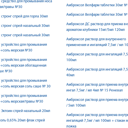
 средство для промывания носа
Амброксол Велфарм таблетки 30мг №
кая/травы №30
Амброксол Велфарм таблетки 30мг №
 стронг спрей для горла 30мл
Амброксол ДС раствор для приема вн
 стронг спрей назальный 30мл
ароматом клубники 15мг/5мл 120мл
 стронг спрей назальный 30мл
Амброксол раствор для внутреннего
 устройство для промывания
применения и ингаляций 7,5мг / мл 1
л+соль морская №30
Амброксол раствор для ингаляций 7,
 устройство для промывания
100мл
л+соль морская обогащенная
Амброксол раствор для ингаляций 7,
аше №30
40мл
 устройство для промывания
Амброксол раствор для приема внутрь
+соль морская соль саше № 30
ингал 7,5мг / мл 4мл № 15 Реневал
 устройство для промывания
Амброксол раствор для приема внутр
л+соль морская/травы №30
/ 5мл 100мл
 Эктоин спрей назальный 20мл
Амброксол раствор для приема внутр
оль 0,65% 20мл флак спрей
ингаляций 7,5мг / мл 100мл + стакан м
ложка