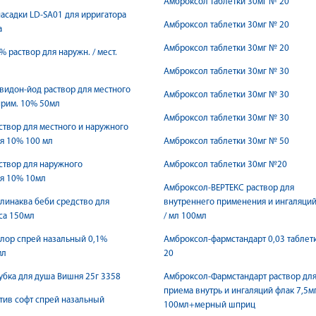
Амброксол таблетки 30мг № 20
асадки LD-SA01 для ирригатора
Амброксол таблетки 30мг № 20
а
Амброксол таблетки 30мг № 20
% раствор для наружн. / мест.
Амброксол таблетки 30мг № 30
видон-йод раствор для местного
Амброксол таблетки 30мг № 30
прим. 10% 50мл
Амброксол таблетки 30мг № 30
створ для местного и наружного
я 10% 100 мл
Амброксол таблетки 30мг № 50
створ для наружного
Амброксол таблетки 30мг №20
я 10% 10мл
Амброксол-ВЕРТЕКС раствор для
линаква беби средство для
внутреннего применения и ингаляций
са 150мл
/ мл 100мл
лор спрей назальный 0,1%
Амброксол-фармстандарт 0,03 таблет
мл
20
убка для душа Вишня 25г 3358
Амброксол-Фармстандарт раствор дл
приема внутрь и ингаляций флак 7,5мг
тив софт спрей назальный
100мл+мерный шприц