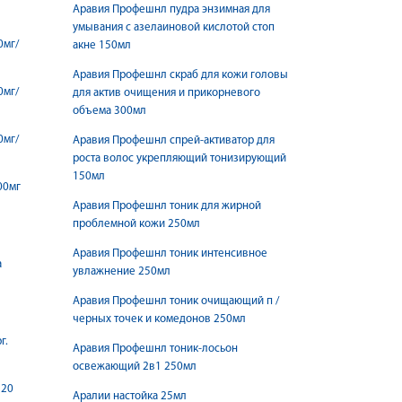
Аравия Профешнл пудра энзимная для
умывания с азелаиновой кислотой стоп
0мг/
акне 150мл
Аравия Профешнл скраб для кожи головы
0мг/
для актив очищения и прикорневого
объема 300мл
0мг/
Аравия Профешнл спрей-активатор для
роста волос укрепляющий тонизирующий
150мл
00мг
Аравия Профешнл тоник для жирной
проблемной кожи 250мл
Аравия Профешнл тоник интенсивное
а
увлажнение 250мл
Аравия Профешнл тоник очищающий п /
черных точек и комедонов 250мл
г.
Аравия Профешнл тоник-лосьон
освежающий 2в1 250мл
 20
Аралии настойка 25мл