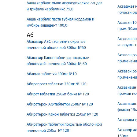
Ааша хербалс мыло аюрведическое сандал
Акваджет н
и трифала хербалмикс 75,0
полости рт
Ааша хербалс паста зубная кордамон и
Аквазан 10
имбирь аашадент 100,0
прим. 50мл
Аб
Аквазан по
Абакавир АВС таблетки покрытые
и наружн. 
пленочной оболочкой 300мг №60
Аквазан ра
Абакавир Канон таблетки покрытые
применени
оболочкой пленочной 300мг № 60
Аквазан ра
Абактал таблетки 400мг №10
применени
Абирапрост таблетки 250мг № 120
Аквазивин 
промыв но
Абират таблетки 250мг банка № 120
Аквазивин 
Абиратерон АФ таблетки 250мг № 120
флакон 15
Абиратерон Канон таблетки 250мг № 120
Аквалина г
Абиратерон таблетки покрытые оболочкой
Аквалор ак
плёночной 250мг № 120
150мл