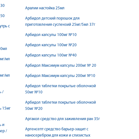
 30
Аралии настойка 25мл
 50
Арбидол детский порошок для
приготовления суспензий 25мг/5мл 37г
утрь с
Арбидол капсулы 100мг №10
Арбидол капсулы 100мг №20
00мл
Арбидол капсулы 100мг №40
5мг/мл
Арбидол Максимум капсулы 200мг № 20
5мг/мл
Арбидол Максимум капсулы 200мг №10
Арбидол таблетки покрытые оболочкой
 /
50мг №10
Арбидол таблетки покрытые оболочкой
ь 15мг
50мг №20
Аргакол средство для заживления ран 35г
ь и
Аргенсепт средство барьер-защит с
ер /
наносеребром для кожи и слизистых