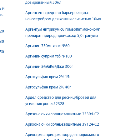
дозированный 50мл
ь и
Аргенсепт средство барьер-защит.с
к.
наносеребром для кожи и слизистых 10мл
Аргентум нитрикум с6 гомеопат монокомп
 20
препарат природ происхожд 5,0 гранулы
 30
Аргинин 750мг капс №60
 50
Аргинин суприм таб №100
Аргинин ЭйЭйКейДжи 300г
Аргосульфан крем 2% 15г
Аргосульфан крем 2% 40г
Ардел средство для ресниц/бровей для
усиления роста 52328
Аризона очки солнцезащитные 23394-C2
Аризона очки солнцезащитные 39124-С2
Арикстра шприц раствор для подкожного