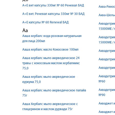
А+
А+Е вит капсулы 330мг № 60 Реневал БАД
Аква-Ринос
А+Е вит. Реневал капсулы 330мг № 30 БАД
Аква-Шельф
А+Е капсулы № 60 Renewal БАД
Аквадетрим
15000МЕ / 
Аа
Ааша хербалс вода розовая натуральная
Аквадетрим
для лица 200мл
15000МЕ / 
Ааша хербалс масло Кокосовое 100мл
Аквадетрим
Ааша хербалс мыло аюрведическое 24
Аквадетрим
травы с кокосовым маслом хербалмикс
Аквадетрим
75,0
Аквадетри
Ааша хербалс мыло аюрведическое
№60
куркума 75,0
Аквадетри
Ааша хербалс мыло аюрведическое папайа
№90
75г
Акваджет и
Ааша Хербалс мыло аюрведическое с
глицерином и маслом дурвади 75г
Акваджет и