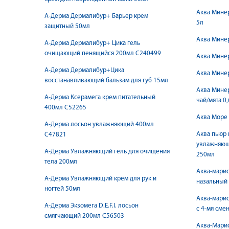
Аква Минер
А-Дерма Дермалибур+ Барьер крем
5л
защитный 50мл
Аква Минер
А-Дерма Дермалибур+ Цика гель
очищающий пенящийся 200мл C240499
Аква Минер
А-Дерма Дермалибур+Цика
Аква Минер
восстанавливающий бальзам для губ 15мл
Аква Мине
А-Дерма Ксерамега крем питательный
чай/мята 0,
400мл С52265
Аква Море
А-Дерма лосьон увлажняющий 400мл
Аква пьюр 
С47821
увлажняющи
А-Дерма Увлажняющий гель для очищения
250мл
тела 200мл
Аква-марис
А-Дерма Увлажняющий крем для рук и
назальный
ногтей 50мл
Аква-марис
А-Дерма Экзомега D.E.F.I. лосьон
с 4-мя сме
смягчающий 200мл С56503
Аква-Мари