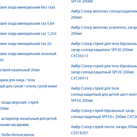
SPF30 200мл
але вода минеральная без газа
Амбр Солер молочко солнцезащитно
200мл
але вода минеральная газ 0,6л
Амбр Солер молочко усилитель загар
але вода минеральная газ 1,25л
200мл
але вода минеральная газ 2л
Амбр Солер спрей для тела Идеальн
загар солнцезащитное SPF30 200мл
рале вода минеральная зеленый
С4726513
6л
Амбр Солер спрей для тела Идеальн
 спрей назальный 30мл
загар солнцезащитный SPF20 200мл
С4726413
крем для лица / тела
й для сухой / очень сухой кожи
Амбр Солер спрей для тела
солнцезащитный для детей цвет-кон
SPF50 200мл
 (вода морская) спрей
 30мл
Амбр Солер спрей Идеальный загар
солнцезащитный SPF50+ 200мл С472
 аспиратор назальный для детей
нными насадками
Амбр Солер спрей после загара 200м
С0318207
с беби Интенсивное