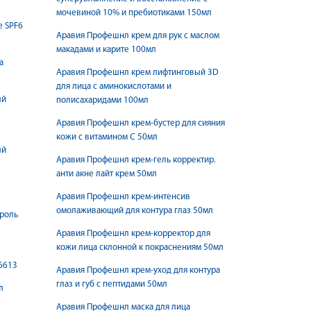
мочевиной 10% и пребиотиками 150мл
е SPF6
Аравия Профешнл крем для рук с маслом
макадами и карите 100мл
а
Аравия Профешнл крем лифтинговый 3D
для лица с аминокислотами и
ый
полисахаридами 100мл
Аравия Профешнл крем-бустер для сияния
кожи с витамином С 50мл
ый
Аравия Профешнл крем-гель корректир.
анти акне лайт крем 50мл
Аравия Профешнл крем-интенсив
омолаживающий для контура глаз 50мл
троль
Аравия Профешнл крем-корректор для
кожи лица склонной к покраснениям 50мл
6613
Аравия Профешнл крем-уход для контура
глаз и губ с пептидами 50мл
л
Аравия Профешнл маска для лица