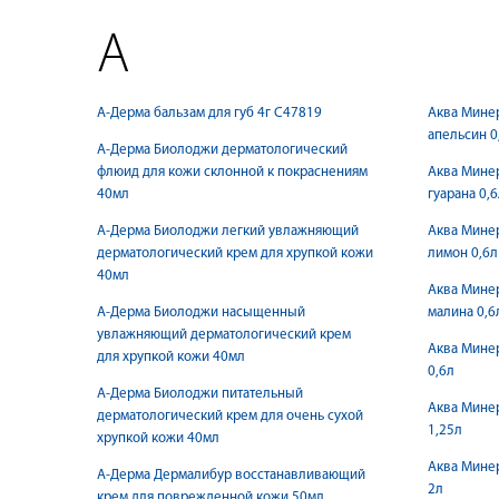
А
А-Дерма бальзам для губ 4г С47819
Аква Минер
апельсин 0
А-Дерма Биолоджи дерматологический
флюид для кожи склонной к покраснениям
Аква Минер
40мл
гуарана 0,6
А-Дерма Биолоджи легкий увлажняющий
Аква Минер
дерматологический крем для хрупкой кожи
лимон 0,6л
40мл
Аква Минер
А-Дерма Биолоджи насыщенный
малина 0,6
увлажняющий дерматологический крем
Аква Минер
для хрупкой кожи 40мл
0,6л
А-Дерма Биолоджи питательный
Аква Минер
дерматологический крем для очень сухой
1,25л
хрупкой кожи 40мл
Аква Минер
А-Дерма Дермалибур восстанавливающий
2л
крем для поврежденной кожи 50мл