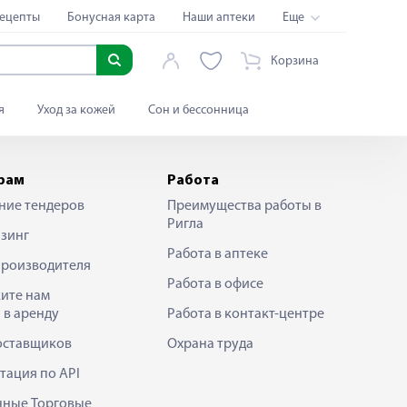
ецепты
Бонусная карта
Наши аптеки
Еще
Корзина
я
Уход за кожей
Сон и бессонница
рам
Работа
ние тендеров
Преимущества работы в
Ригла
зинг
Работа в аптеке
производителя
Работа в офисе
ите нам
 в аренду
Работа в контакт-центре
оставщиков
Охрана труда
тация по API
нные Торговые