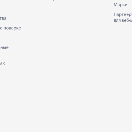
е
Марки
Партнер
тва
для веб-
 о поверке
ьные
ы с