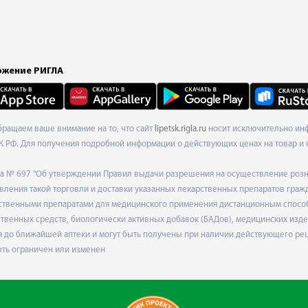
жение РИГЛА
Обращаем ваше внимание на то, что сайт
lipetsk.rigla.ru
носит исключительно инф
К РФ. Для получения подробной информации о действующих ценах на товар и 
ода № 697 "Об утверждении Правил выдачи разрешения на осуществление роз
ления такой торговли и доставки указанных лекарственных препаратов граж
твенными препаратами для медицинского применения дистанционным способом
венных средств, биологически активных добавок (БАДов), медицинских издел
 до ближайшей аптеки и могут быть получены при наличии действующего рец
ыть ограничен или изменен