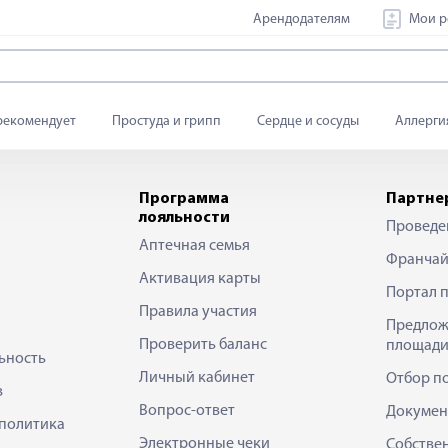
Арендодателям
Мои р
рекомендует
Простуда и грипп
Сердце и сосуды
Аллерги
Программа
Партне
лояльности
Проведе
Аптечная семья
Франчай
Активация карты
Портал 
Правила участия
Предлож
Проверить баланс
площади
ьность
Личный кабинет
Отбор п
в
Вопрос-ответ
Докумен
политика
Электронные чеки
Собстве