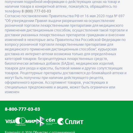
получения подробной информации о действующих ценах на товар и
наличии товара в конкретной аптеке, пожалуйста, обращайтесь по
телефону
8 (800) 777-03-03
Согласно постановлению Правительства РФ от 16 мая 2020 года № 697
"Об утверждении Правил выдачи разрешения на осуществление
розничной торговли лекарственными препаратами для медицинского
применения дистанционным способом, осуществления такой торговли и
доставки указанных лекарственных препаратов гражданам и внесении
изменений в некоторые акты Правительства Российской Федерации по
вопросу розничной торговли лекарственными препаратами для
медицинского применения дистанционным способом", курьерская
доставка из интернет-аптеки возможна только для определённых
категорий товаров: безрецептурных лекарственных средств,
биологически активных добавок (БАДов), медицинских изделий,
товаров для ухода и красоты, бытовой химии и других сопутствующих
товаров. Рецептурные препараты доставляются до ближайшей аптеки и
могут быть получены при наличии действующего рецепта,
оформленного врачом. Ассортимент товаров, участвующих в
специальных предложениях и акциях, может быть ограничен или
изменен
8-800-777-03-03
Копирайт: © 2026 Общество с ограниченной