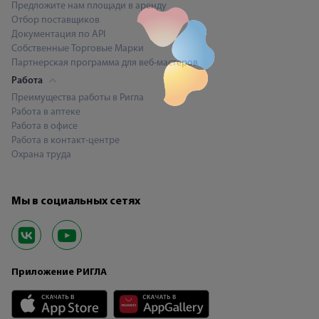
Предложите нам площади в аренду
Отбор поставщиков
Документация по API
Собственные Торговые Марки
Партнерская программа для веб-мастеров
Работа
Преимущества работы в Ригла
Работа в аптеке
Работа в офисе
Работа в контакт-центре
Охрана труда
Мы в социальных сетях
Приложение РИГЛА