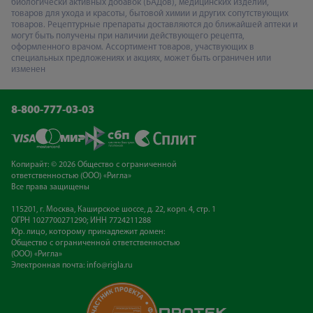
биологически активных добавок (БАДов), медицинских изделий,
товаров для ухода и красоты, бытовой химии и других сопутствующих
товаров. Рецептурные препараты доставляются до ближайшей аптеки и
могут быть получены при наличии действующего рецепта,
оформленного врачом. Ассортимент товаров, участвующих в
специальных предложениях и акциях, может быть ограничен или
изменен
8-800-777-03-03
Копирайт: © 2026 Общество с ограниченной
ответственностью (ООО) «Ригла»
Все права защищены
115201, г. Москва, Каширское шоссе, д. 22, корп. 4, стр. 1
ОГРН 1027700271290; ИНН 7724211288
Юр. лицо, которому принадлежит домен:
Общество с ограниченной ответственностью
(ООО) «Ригла»
Электронная почта:
info@rigla.ru