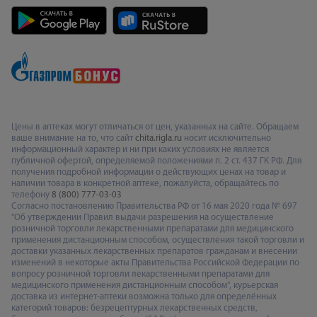
Цены в аптеках могут отличаться от цен, указанных на сайте. Обращаем
ваше внимание на то, что сайт
chita.rigla.ru
носит исключительно
информационный характер и ни при каких условиях не является
публичной офертой, определяемой положениями п. 2 ст. 437 ГК РФ. Для
получения подробной информации о действующих ценах на товар и
наличии товара в конкретной аптеке, пожалуйста, обращайтесь по
телефону
8 (800) 777-03-03
Согласно постановлению Правительства РФ от 16 мая 2020 года № 697
"Об утверждении Правил выдачи разрешения на осуществление
розничной торговли лекарственными препаратами для медицинского
применения дистанционным способом, осуществления такой торговли и
доставки указанных лекарственных препаратов гражданам и внесении
изменений в некоторые акты Правительства Российской Федерации по
вопросу розничной торговли лекарственными препаратами для
медицинского применения дистанционным способом", курьерская
доставка из интернет-аптеки возможна только для определённых
категорий товаров: безрецептурных лекарственных средств,