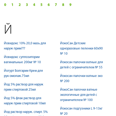
0
1
2
3
4
5
6
7
8
9
Й
Йовидокс 10% 20,0 мазь для
ЙокоСан Детские
наруж прим???
одноразовые пеленки 60х90
№ 10
Йовидокс суппозитории
вагинальные 200мг № 10
Йокосан палочки ватные для
детей с ограничителем № 55
Йогурт Болгарии Крем для
рук омолаж.75мл
Йокосан палочки ватные эко
№ 200
Йод 5% раствор для наруж
прим спиртовой 25мл
ЙокоСан палочки ватные
экологичные для детей с
Йод 5% флак раствор для
ограничителем № 100
наруж прим спиртовой 10мл
Йокосан подгузники L 9-13кг
Йод раствор наруж. спирт. 5%
№ 20