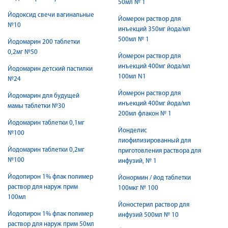
50мл № 1
Йодоксид свечи вагинальные
Йомерон раствор для
№10
инъекций 350мг йода/мл
500мл № 1
Йодомарин 200 таблетки
0,2мг №50
Йомерон раствор для
инъекций 400мг йода/мл
Йодомарин детский пастилки
100мл N1
№24
Йомерон раствор для
Йодомарин для будущей
инъекций 400мг йода/мл
мамы таблетки №30
200мл флакон № 1
Йодомарин таблетки 0,1мг
Йонделис
№100
лиофилизированный для
Йодомарин таблетки 0,2мг
приготовления раствора для
№100
инфузий, № 1
Йодопирон 1% флак полимер
Йонормин / йод таблетки
раствор для наруж прим
100мкг № 100
100мл
Йоностерил раствор для
Йодопирон 1% флак полимер
инфузий 500мл № 10
раствор для наруж прим 50мл