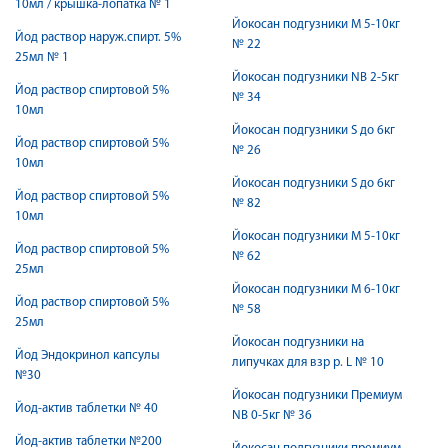
10мл / крышка-лопатка № 1
Йокосан подгузники M 5-10кг
Йод раствор наруж.спирт. 5%
№ 22
25мл № 1
Йокосан подгузники NB 2-5кг
Йод раствор спиртовой 5%
№ 34
10мл
Йокосан подгузники S до 6кг
Йод раствор спиртовой 5%
№ 26
10мл
Йокосан подгузники S до 6кг
Йод раствор спиртовой 5%
№ 82
10мл
Йокосан подгузники М 5-10кг
Йод раствор спиртовой 5%
№ 62
25мл
Йокосан подгузники М 6-10кг
Йод раствор спиртовой 5%
№ 58
25мл
Йокосан подгузники на
Йод Эндокринол капсулы
липучках для взр р. L № 10
№30
Йокосан подгузники Премиум
Йод-актив таблетки № 40
NB 0-5кг № 36
Йод-актив таблетки №200