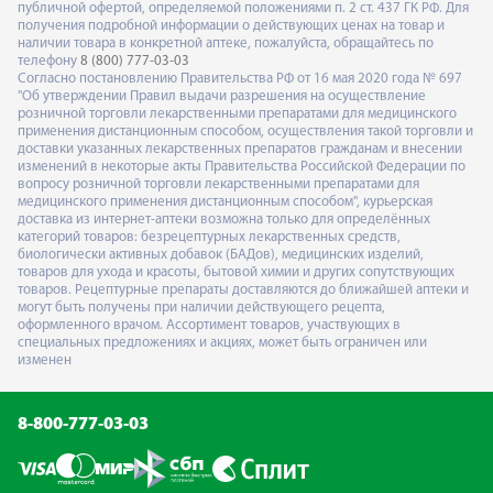
публичной офертой, определяемой положениями п. 2 ст. 437 ГК РФ. Для
получения подробной информации о действующих ценах на товар и
наличии товара в конкретной аптеке, пожалуйста, обращайтесь по
телефону
8 (800) 777-03-03
Согласно постановлению Правительства РФ от 16 мая 2020 года № 697
"Об утверждении Правил выдачи разрешения на осуществление
розничной торговли лекарственными препаратами для медицинского
применения дистанционным способом, осуществления такой торговли и
доставки указанных лекарственных препаратов гражданам и внесении
изменений в некоторые акты Правительства Российской Федерации по
вопросу розничной торговли лекарственными препаратами для
медицинского применения дистанционным способом", курьерская
доставка из интернет-аптеки возможна только для определённых
категорий товаров: безрецептурных лекарственных средств,
биологически активных добавок (БАДов), медицинских изделий,
товаров для ухода и красоты, бытовой химии и других сопутствующих
товаров. Рецептурные препараты доставляются до ближайшей аптеки и
могут быть получены при наличии действующего рецепта,
оформленного врачом. Ассортимент товаров, участвующих в
специальных предложениях и акциях, может быть ограничен или
изменен
8-800-777-03-03