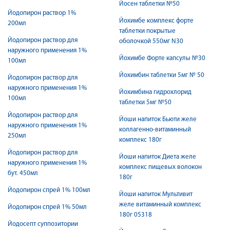
Йосен таблетки №50
Йодопирон раствор 1%
Йохимбе комплекс форте
200мл
таблетки покрытые
Йодопирон раствор для
оболочкой 550мг N30
наружного применения 1%
Йохимбе Форте капсулы №30
100мл
Йохимбин таблетки 5мг № 50
Йодопирон раствор для
наружного применения 1%
Йохимбина гидрохлорид
100мл
таблетки 5мг №50
Йодопирон раствор для
Йоши напиток Бьюти желе
наружного применения 1%
коллагенно-витаминный
250мл
комплекс 180г
Йодопирон раствор для
Йоши напиток Диета желе
наружного применения 1%
комплекс пищевых волокон
бут. 450мл
180г
Йодопирон спрей 1% 100мл
Йоши напиток Мультивит
желе витаминный комплекс
Йодопирон спрей 1% 50мл
180г 05318
Йодосепт суппозитории