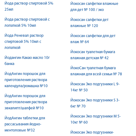
Йода раствор спиртовой 5%
Йокосан салфетки влажные
25мл
для дет № 100 / эко
Йода раствор спиртовой с
Йокосан салфетки дет
лопаткой 5% 10мл
влажные № 120
Йода Реневал раствор
Йокосан салфетки для дет
спиртовой 5% 10мл с
влаж № 64
лопаткой
Йокосан туалетная бумага
Йодангин Какао масло 10г
влажная детская № 42
банка
ЙокоСан туалетная бумага
ЙодАнгин порошок для
влажная для всей семьи № 78
приготовления раствора
Йокосан Эко подгузники L 9-
календула/ромашка №10
14кг № 50
ЙодАнгин порошок для
Йокосан Эко подгузники S 3-
приготовления раствора
6кг № 70
эвкалипт/шалфей №10
Йокосан Эко подгузники М 5-
ЙодАнгин таблетки для
10кг № 60
рассасывания йодно-
ментоловые №32
Йокосан Эко подгузники-