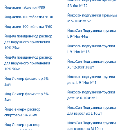
Йокосан подгузники премиум
S 3-6кг № 72
Йод-актив таблетки №80
Йокосан подгузники Премиум
Йод-актив-100 таблетки № 30
М 5-10кг № 62
Йод-актив-100 таблетки №60
ЙокоСан Подгузники-трусики
Йод-Ка повидон-йод раствор
L 9-14кг 44шт
для наружного применения
Йокосан подгузники-трусики
10% 25мл
L 9-14кг № 18
Йод-Ка повидон-йод раствор
ЙокоСан Подгузники-трусики
для наружного применения
XL 12-20кг 38шт
10% 50мл
Йокосан подгузники-трусики
Йод-Леккер фломастер 5%
детс. L 9-14кг № 1
3мл
Йокосан подгузники-трусики
Йод-Леккер фломастер 5%
детс. М 6-10кг № 1
5мл
ЙокоСан Подгузники-трусики
Йод-Леккер+ раствор
для взрослых L 10шт
спиртовой 5% 20мл
ЙокоСан Подгузники-трусики
Йод-Леккер+ раствор
для взрослых M 10шт