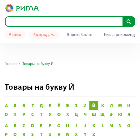
Акции
Распродажа
Яндекс Сплит
Ригла рекомендуе
Главная
Товары на букву Й
Товары на букву Й
А
Б
В
Г
Д
Е
Ё
Ж
З
И
Й
К
Л
М
Н
О
П
Р
С
Т
У
Ф
Х
Ц
Ч
Ш
Щ
Э
Ю
Я
A
B
C
D
E
F
G
H
I
J
K
L
M
N
O
P
Q
R
S
T
U
V
W
X
Y
Z