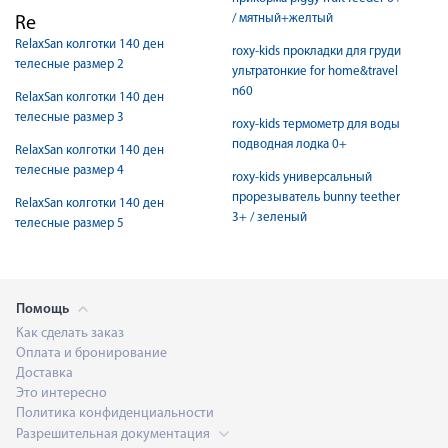
/ мятный+желтый
Re
RelaxSan колготки 140 ден
roxy-kids прокладки для груди
телесные размер 2
ультратонкие for home&travel
n60
RelaxSan колготки 140 ден
телесные размер 3
roxy-kids термометр для воды
подводная лодка 0+
RelaxSan колготки 140 ден
телесные размер 4
roxy-kids универсальный
прорезыватель bunny teether
RelaxSan колготки 140 ден
3+ / зеленый
телесные размер 5
Помощь
Как сделать заказ
Оплата и бронирование
Доставка
Это интересно
Политика конфиденциальности
Разрешительная документация