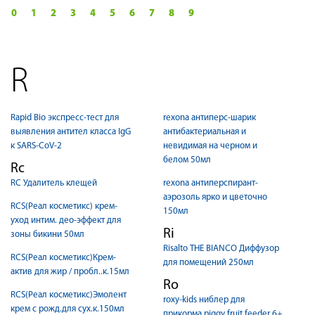
0
1
2
3
4
5
6
7
8
9
R
Rapid Bio экспресс-тест для
rexona антиперс-шарик
выявления антител класса IgG
антибактериальная и
к SARS-CoV-2
невидимая на черном и
белом 50мл
Rc
RC Удалитель клещей
rexona антиперспирант-
аэрозоль ярко и цветочно
RCS(Реал косметикс) крем-
150мл
уход интим. део-эффект для
Ri
зоны бикини 50мл
Risalto THE BIANCO Диффузор
RCS(Реал косметикс)Крем-
для помещений 250мл
актив для жир / пробл..к.15мл
Ro
RCS(Реал косметикс)Эмолент
roxy-kids ниблер для
крем с рожд.для сух.к.150мл
прикорма piggy fruit feeder 6+