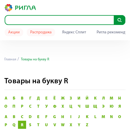
Акции
Распродажа
Яндекс Сплит
Ригла рекомендуе
Главная
Товары на букву R
Товары на букву R
А
Б
В
Г
Д
Е
Ё
Ж
З
И
Й
К
Л
М
Н
О
П
Р
С
Т
У
Ф
Х
Ц
Ч
Ш
Щ
Э
Ю
Я
A
B
C
D
E
F
G
H
I
J
K
L
M
N
O
P
Q
R
S
T
U
V
W
X
Y
Z