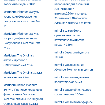
волос Анти-эйдж 200мл
набор-люкс для питания и
сияния волос /
Martiderm Platinum ампулы
шампунь250мл+кондиц.
коррекция фотостарения
250мл+мист 30мл+фирм.
Гиалуроновая кислота+ 2мл
сумочка для косм. / текстиль
№ 10
mirrolla sulsen форте
Martiderm Platinum ампулы
сульсеновая паста с
коррекция фотостарения
кетоконазолом против
Гиалуроновая кислота+ 2мл
перхоти 75мл
№ 30
mirrolla березовый деготь
Martiderm The Originals
100мл
ампулы протеос с
Липосомами 2мл № 30
mirrolla масло лаванда
эфирное 10мл флак индля уп
Martiderm The Originals маска
увлажняющая 25мл
mirrolla масло миндальное
косметическое 50мл
Martiderm набор Platinum
ампулы Платинум коррекция
mirrolla масло облепиховое
фотостарения Гиалурон.
косметическое 100мл
кислота+ампулы The Originals
mirrolla масло пихта эфирное
Ориджиналс Флэш+маска