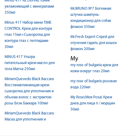
Minus 417 RE DEFINE тоник
увлажняющий с минералами
Mr.BRUNO №7 Богемная
350мл
штучка шампунь-
кондиционер для собак
Minus 417 Набор мини TIME
флакон 350мл
CONTROL Крем для контура
глаз 15мл+Сыворотка для
Mr.Fresh Expert Спрей для
контура глаз с пептидами
отучения гадить для кошек
30мл
флакон 200мл
MINUS 417 Ультра
My
питательный крем-масло для
my rose of bulgaria крем для
тела Матча 250мл
кожи вокруг глаз 20мл
MiriamQuevedo Black Baccara
my rose of bulgaria розовая
Восстанавливающая крем-
вода 220мл
сыворотка для уплотнения и
объема волос с экстрактом
My Rose(Моя Роза) Крем
розы Блэк Баккара 100мл
днев.для лица п / морщин
50мл
MiriamQuevedo Black Baccara
Маска для уплотнения и