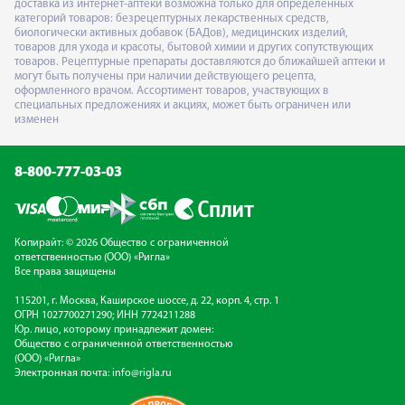
доставка из интернет-аптеки возможна только для определённых
категорий товаров: безрецептурных лекарственных средств,
биологически активных добавок (БАДов), медицинских изделий,
товаров для ухода и красоты, бытовой химии и других сопутствующих
товаров. Рецептурные препараты доставляются до ближайшей аптеки и
могут быть получены при наличии действующего рецепта,
оформленного врачом. Ассортимент товаров, участвующих в
специальных предложениях и акциях, может быть ограничен или
изменен
8-800-777-03-03
Копирайт: © 2026 Общество с ограниченной
ответственностью (ООО) «Ригла»
Все права защищены
115201, г. Москва, Каширское шоссе, д. 22, корп. 4, стр. 1
ОГРН 1027700271290; ИНН 7724211288
Юр. лицо, которому принадлежит домен:
Общество с ограниченной ответственностью
(ООО) «Ригла»
Электронная почта:
info@rigla.ru