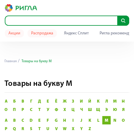
Акции
Распродажа
Яндекс Сплит
Ригла рекомендуе
Главная
Товары на букву M
Товары на букву M
А
Б
В
Г
Д
Е
Ё
Ж
З
И
Й
К
Л
М
Н
О
П
Р
С
Т
У
Ф
Х
Ц
Ч
Ш
Щ
Э
Ю
Я
A
B
C
D
E
F
G
H
I
J
K
L
M
N
O
P
Q
R
S
T
U
V
W
X
Y
Z