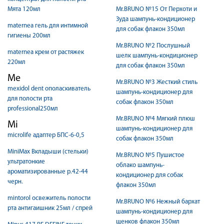
Мята 120мл
Mr.BRUNO №15 От Перхоти и
Зуда шампунь-кондиционер
maternea гель для интимной
для собак флакон 350мл
гигиены 200мл
Mr.BRUNO №2 Послушный
maternea крем от растяжек
шелк шампунь-кондиционер
220мл
для собак флакон 350мл
Me
Mr.BRUNO №3 Жесткий стиль
mexidol dent ополаскиватель
шампунь-кондиционер для
для полости рта
собак флакон 350мл
professional250мл
Mr.BRUNO №4 Мягкий плюш
Mi
шампунь-кондиционер для
microlife адаптер БПС-6-0,5
собак флакон 350мл
MiniMax Вкладыши (стельки)
Mr.BRUNO №5 Пушистое
ультратонкие
облако шампунь-
ароматизированные р.42-44
кондиционер для собак
черн.
флакон 350мл
mintorol освежитель полости
Mr.BRUNO №6 Нежный бархат
рта антигаишник 25мл / спрей
шампунь-кондиционер для
щенков флакон 350мл