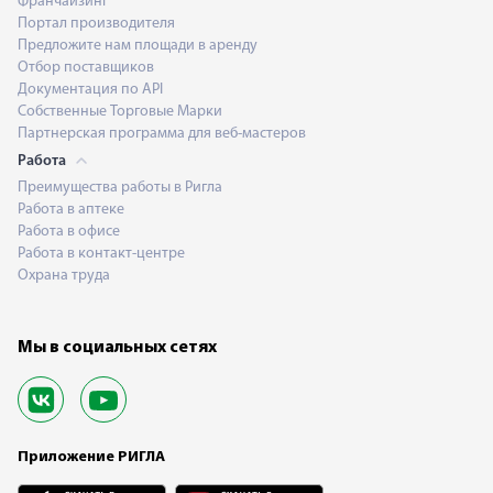
Франчайзинг
Портал производителя
Предложите нам площади в аренду
Отбор поставщиков
Документация по API
Собственные Торговые Марки
Партнерская программа для веб-мастеров
Работа
Преимущества работы в Ригла
Работа в аптеке
Работа в офисе
Работа в контакт-центре
Охрана труда
Мы в социальных сетях
Приложение РИГЛА