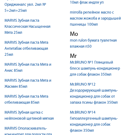
10мл флак индля уп
Ориджиналс увл. 2мл №
5+2мл+25мл
mirrolla репейное масло с
маслом жожоба и зародышей
MARVIS Зубная паста
пшеницы 100мл
Классическая Насыщенная
Мята 25мл
Mo
mon rulon бумага туалетная
MARVIS Зубная паста Мята
влажная n50
Антитабак отбеливающая
25мл
Mr
Mr.BRUNO №1 Глянцевый
MARVIS Зубная паста Мята и
блеск шампунь-кондиционер
Анис 85мл
для собак флакон 350мл
MARVIS Зубная паста Мята и
Mr.BRUNO №12
Жасмин 85мл
Дезодорирующий шампунь-
MARVIS Зубная паста Мята
кондиционер для собак от
отбеливающая 85мл
запаха псины флакон 350мл
MARVIS Зубная щетка с
Mr.BRUNO №14
нейлоновой щетиной мягкая
Гипоаллергенный шампунь-
кондиционер для собак
MARVIS Ополаскиватель-
флакон 350мл
концентрат для полости рта