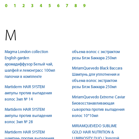
0
1
2
3
4
5
6
7
8
9
M
Magma London collection
объема волос с экстрактом
English garden
розы Блэк Баккара 250мл
аромадиффузор Белый чай,
MiriamQuevedo Black Baccara
шалфей и лемонграсс 100мл
Шампунь для уплотнения и
палочки в комплекте
объема волос экстрактом
Martiderm HAIR SYSTEM
розы Блэк Баккара 250мл
ампулы против выпадения
MiriamQuevedo Extreme Caviar
волос 3мл № 14
Биовосстанавливающая
Martiderm HAIR SYSTEM
сыворотка против выпадения
ампулы против выпадения
волос 10*10мл
волос 3мл № 28
MIRIAMQUEVEDO SUBLIME
Martiderm HAIR SYSTEM
GOLD HAIR NUTRITION &
шампунь против выпадения
LUMINOSITY DUO / Золотой