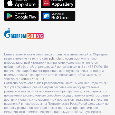
Цены в аптеках могут отличаться от цен, указанных на сайте. Обращаем
ваше внимание на то, что сайт
spb.rigla.ru
носит исключительно
информационный характер и ни при каких условиях не является
публичной офертой, определяемой положениями п. 2 ст. 437 ГК РФ. Для
получения подробной информации о действующих ценах на товар и
наличии товара в конкретной аптеке, пожалуйста, обращайтесь по
телефону
8 (800) 777-03-03
Согласно постановлению Правительства РФ от 16 мая 2020 года № 697
"Об утверждении Правил выдачи разрешения на осуществление
розничной торговли лекарственными препаратами для медицинского
применения дистанционным способом, осуществления такой торговли и
доставки указанных лекарственных препаратов гражданам и внесении
изменений в некоторые акты Правительства Российской Федерации по
вопросу розничной торговли лекарственными препаратами для
медицинского применения дистанционным способом", курьерская