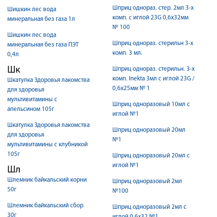
Шприц однораз. стер. 2мл 3-х
Шишкин лес вода
комп. с иглой 23G 0,6х32мм
минеральная без газа 1л
№ 100
Шишкин лес вода
Шприц однораз. стерильн 3-х
минеральная без газа ПЭТ
комп. 3 мл.
0,4л
Шк
Шприц однораз. стерильн. 3-х
комп. Inekta 3мл с иглой 23G /
Шкатулка Здоровья лакомства
0,6х25мм № 1
для здоровья
мультивитамины с
Шприц одноразовый 10мл с
апельсином 105г
иглой №1
Шкатулка Здоровья лакомства
Шприц одноразовый 20мл
для здоровья
№1
мультивитамины с клубникой
105г
Шприц одноразовый 20мл с
иглой №1
Шл
Шлемник байкальский корни
Шприц одноразовый 2мл
50г
№100
Шлемник байкальский сбор
Шприц одноразовый 2мл с
30г
иглой 0,6х32 №1