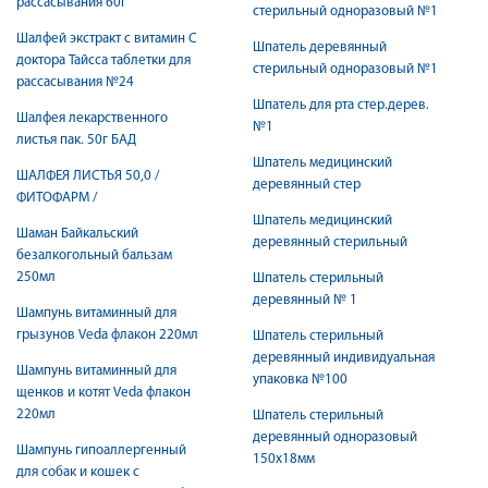
рассасывания 60г
стерильный одноразовый №1
Шалфей экстракт с витамин С
Шпатель деревянный
доктора Тайсса таблетки для
стерильный одноразовый №1
рассасывания №24
Шпатель для рта стер.дерев.
Шалфея лекарственного
№1
листья пак. 50г БАД
Шпатель медицинский
ШАЛФЕЯ ЛИСТЬЯ 50,0 /
деревянный стер
ФИТОФАРМ /
Шпатель медицинский
Шаман Байкальский
деревянный стерильный
безалкогольный бальзам
250мл
Шпатель стерильный
деревянный № 1
Шампунь витаминный для
грызунов Veda флакон 220мл
Шпатель стерильный
деревянный индивидуальная
Шампунь витаминный для
упаковка №100
щенков и котят Veda флакон
220мл
Шпатель стерильный
деревянный одноразовый
Шампунь гипоаллергенный
150х18мм
для собак и кошек с