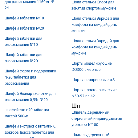
для рассасывания 1160мг №
Шолл стельки Спорт для
24
занятий спортом мужские
Шалфей таблетки №10
Шолл стельки Эвридей для
комфорта на каждый день
Шалфей таблетки №20
женские
Шалфей таблетки для
Шолл стельки Эвридей для
рассасывания №10
комфорта на каждый день
мужские
Шалфей таблетки для
рассасывания №20
Шорты моделирующие
DO300 L черные
Шалфей форте и подорожник
№20 таблетки для
Шорты неопреновые р.3
рассасывания
Шорты проктологические
Шалфей Эвалар таблетки для
р.50-52 пл.42
рассасывания 0,55г №20
Шп
шалфей эко n20 таблетки
Шпатель деревянный
массой 500мг
стерильный индивидуальная
упаковка №100
Шалфей экстракт с витамин С
доктора Тайсса таблетки для
Шпатель деревянный