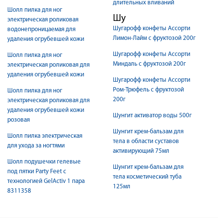
длительных вливаний
Шолл пилка для ног
Шу
электрическая роликовая
Шугарофф конфеты Ассорти
водонепроницаемая для
Лимон-Лайм с фруктозой 200г
удаления огрубевшей кожи
Шугарофф конфеты Ассорти
Шолл пилка для ног
Миндаль с фруктозой 200г
электрическая роликовая для
удаления огрубевшей кожи
Шугарофф конфеты Ассорти
Ром-Трюфель с фруктозой
Шолл пилка для ног
200г
электрическая роликовая для
удаления огрубевшей кожи
Шунгит активатор воды 500г
розовая
Шунгит крем-бальзам для
Шолл пилка электрическая
тела в области суставов
для ухода за ногтями
активирующий 75мл
Шолл подушечки гелевые
Шунгит крем-бальзам для
под пятки Party Feet с
тела косметический туба
технологией GelActiv 1 пара
125мл
8311358