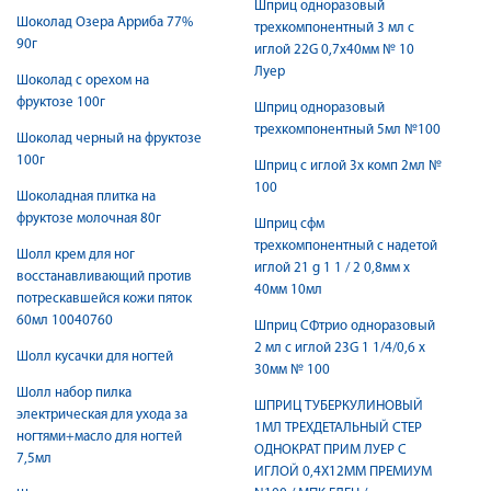
Шприц одноразовый
Шоколад Озера Арриба 77%
трехкомпонентный 3 мл с
90г
иглой 22G 0,7х40мм № 10
Луер
Шоколад с орехом на
фруктозе 100г
Шприц одноразовый
трехкомпонентный 5мл №100
Шоколад черный на фруктозе
100г
Шприц с иглой 3х комп 2мл №
100
Шоколадная плитка на
фруктозе молочная 80г
Шприц сфм
трехкомпонентный с надетой
Шолл крем для ног
иглой 21 g 1 1 / 2 0,8мм x
восстанавливающий против
40мм 10мл
потрескавшейся кожи пяток
60мл 10040760
Шприц СФтрио одноразовый
2 мл с иглой 23G 1 1/4/0,6 x
Шолл кусачки для ногтей
30мм № 100
Шолл набор пилка
ШПРИЦ ТУБЕРКУЛИНОВЫЙ
электрическая для ухода за
1МЛ ТРЕХДЕТАЛЬНЫЙ СТЕР
ногтями+масло для ногтей
ОДНОКРАТ ПРИМ ЛУЕР C
7,5мл
ИГЛОЙ 0,4Х12ММ ПРЕМИУМ