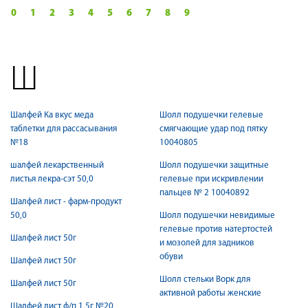
0
1
2
3
4
5
6
7
8
9
Ш
Шалфей Ка вкус меда
Шолл подушечки гелевые
таблетки для рассасывания
смягчающие удар под пятку
№18
10040805
шалфей лекарственный
Шолл подушечки защитные
листья лекра-сэт 50,0
гелевые при искривлении
пальцев № 2 10040892
Шалфей лист - фарм-продукт
50,0
Шолл подушечки невидимые
гелевые против натертостей
Шалфей лист 50г
и мозолей для задников
обуви
Шалфей лист 50г
Шолл стельки Ворк для
Шалфей лист 50г
активной работы женские
Шалфей лист ф/п 1,5г №20