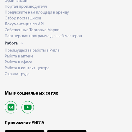
Франчайзинг
Портал производителя
Предложите нам площади в аренду
Отбор поставщиков
Документация по API
Собственные Торговые Марки
Партнерская программа для веб-мастеров
Работа
Преимущества работы в Ригла
Работа в аптеке
Работа в офисе
Работа в контакт-центре
Охрана труда
Мы в социальных сетях
Приложение РИГЛА