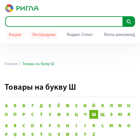
Акции
Распродажа
Яндекс Сплит
Ригла рекомендуе
Главная
Товары на букву Ш
Товары на букву Ш
А
Б
В
Г
Д
Е
Ё
Ж
З
И
Й
К
Л
М
Н
О
П
Р
С
Т
У
Ф
Х
Ц
Ч
Ш
Щ
Э
Ю
Я
A
B
C
D
E
F
G
H
I
J
K
L
M
N
O
P
Q
R
S
T
U
V
W
X
Y
Z