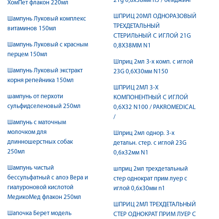
21g 0,8х38мм n5 / бейджинг
ХомПет флакон 220мл
ШПРИЦ 20МЛ ОДНОРАЗОВЫЙ
Шампунь Луковый комплекс
ТРЕХДЕТАЛЬНЫЙ
витаминов 150мл
СТЕРИЛЬНЫЙ C ИГЛОЙ 21G
Шампунь Луковый с красным
0,8Х38ММ N1
перцем 150мл
Шприц 2мл 3-х комп. с иглой
Шампунь Луковый экстракт
23G 0,6X30мм N150
корня репейника 150мл
ШПРИЦ 2МЛ 3-Х
шампунь от перхоти
КОМПОНЕНТНЫЙ C ИГЛОЙ
сульфидселеновый 250мл
0,6X32 N100 / PAKROMEDICAL
/
Шампунь с маточным
молочком для
Шприц 2мл однор. 3-х
длинношерстных собак
детальн. стер. с иглой 23G
250мл
0,6х32мм N1
Шампунь чистый
шприц 2мл трехдетальный
бессульфатный с алоэ Вера и
стер однократ прим луер c
гиалуроновой кислотой
иглой 0,6х30мм n1
МедикоМед флакон 250мл
ШПРИЦ 2МЛ ТРЕХДЕТАЛЬНЫЙ
Шапочка Берет модель
СТЕР ОДНОКРАТ ПРИМ ЛУЕР C