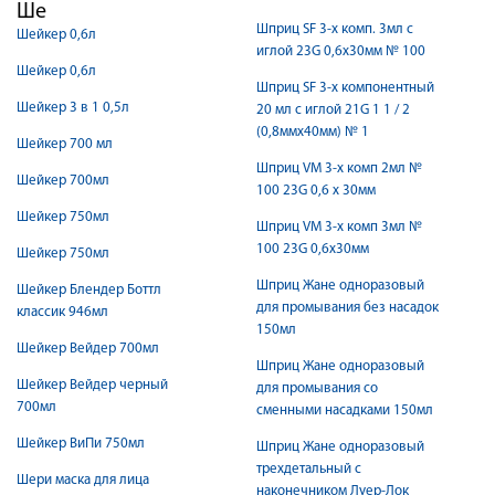
Ше
Шприц SF 3-х комп. 3мл с
Шейкер 0,6л
иглой 23G 0,6x30мм № 100
Шейкер 0,6л
Шприц SF 3-х компонентный
Шейкер 3 в 1 0,5л
20 мл с иглой 21G 1 1 / 2
(0,8ммx40мм) № 1
Шейкер 700 мл
Шприц VM 3-х комп 2мл №
Шейкер 700мл
100 23G 0,6 x 30мм
Шейкер 750мл
Шприц VM 3-х комп 3мл №
100 23G 0,6x30мм
Шейкер 750мл
Шприц Жане одноразовый
Шейкер Блендер Боттл
для промывания без насадок
классик 946мл
150мл
Шейкер Вейдер 700мл
Шприц Жане одноразовый
Шейкер Вейдер черный
для промывания со
700мл
сменными насадками 150мл
Шейкер ВиПи 750мл
Шприц Жане одноразовый
трехдетальный с
Шери маска для лица
наконечником Луер-Лок