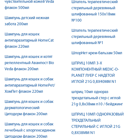
чувствительной кожей Veda
Шпатель терапевтический
флакон 500мл
стерильный деревянный
шлифованный 150х18мм
Шампунь детский нежная
№100
забота 200мл
Шпатель терапевтический
Шампунь для кошек
стерильный деревянный
антипаразитарный HomeCat
шлифованный №1
флакон 220мл
ШпорНет крем-бальзам 50мл
Шампунь для кошек и котят
репеллентный Аванпост Bio
ШПРИЦ 10МЛ 3-Х
Veda флакон 200мл
КОМПОНЕНТНЫЙ MEDIC-O-
PLANET ЛУЕР C НАДЕТОЙ
Шампунь для кошек и собак
ИГЛОЙ 21G 0,8X40ММ N1
антипаразитарный HomePet/
ХомПет флакон 220мл
шприц 10мл однораз
трехдетальный стер c иглой
Шампунь для кошек и собак
21g 0,8х38мм n10 / бейджинг
дерматологический
Цитодерм флакон 200мл
ШПРИЦ 10МЛ ОДНОРАЗОВЫЙ
ТРЕХДЕТАЛЬНЫЙ
Шампунь для кошек и собак
СТЕРИЛЬНЫЙ C ИГЛОЙ 21G
лечебный с хлоргексидином
0,8Х38ММ N1
Цитодерм флакон 200мл