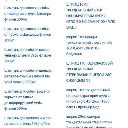
ШПРИЦ 10МЛ
Шампунь для кошек и собак
ТРЕХДЕТАЛЬНЫЙ СТЕР
от аллергии и зуда Цитодерм
ОДНОКРАТ ПРИМ ЛУЕР C
флакон 200мл
ИГЛОЙ 0,8Х40ММ N100 / МПК
ЕЛЕЦ /
Шампунь для кошек и собак
от перхоти Цитодерм флакон
шприц 1мл однораз
200мл
трехдетальный стер c иглой
26g 0,45х12мм n10 /
Шампунь для собак и кошек
бейджинг
универсальный Veda флакон
500мл
ШПРИЦ 1МЛ ОДНОРАЗОВЫЙ
ТРЕХДЕТАЛЬНЫЙ
Шампунь для собак и щенков
СТЕРИЛЬНЫЙ C ИГЛОЙ 26G
репеллентный Аванпост Bio
0,45Х12ММ N1
Veda флакон 200мл
шприц 1мл трехдетальный
Шампунь для собак, кошек и
стер однократ прим луер c
хорьков от запаха
иглой 27g 0,4х12мм n100 /
дезодорирующий Veda
пакет / премьер-мед
флакон 500мл
шприц 20мл однораз
Шампунь для щенков и котят
трехдетальный стер c иглой
гипоаллергенный HomePet/