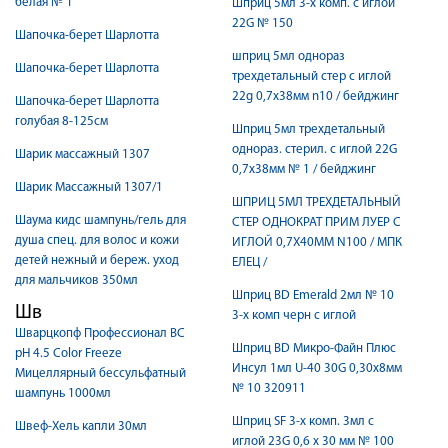
белая № 1
Шприц 5мл 3-х комп. с иглой
22G № 150
Шапочка-берет Шарлотта
шприц 5мл однораз
Шапочка-берет Шарлотта
трехдетальный стер c иглой
22g 0,7х38мм n10 / бейджинг
Шапочка-берет Шарлотта
голубая 8-125см
Шприц 5мл трехдетальный
однораз. стерил. с иглой 22G
Шарик массажный 1307
0,7х38мм № 1 / бейджинг
Шарик Массажный 1307/1
ШПРИЦ 5МЛ ТРЕХДЕТАЛЬНЫЙ
Шаума кидс шампунь/гель для
СТЕР ОДНОКРАТ ПРИМ ЛУЕР C
душа спец. для волос и кожи
ИГЛОЙ 0,7Х40ММ N100 / МПК
детей нежный и береж. уход
ЕЛЕЦ /
для мальчиков 350мл
Шприц BD Emerald 2мл № 10
Шв
3-х комп черн с иглой
Шварцкопф Профессионал BC
Шприц BD Микро-Файн Плюс
pH 4.5 Color Freeze
Инсул 1мл U-40 30G 0,30х8мм
Мицеллярный бессульфатный
№ 10 320911
шампунь 1000мл
Шприц SF 3-х комп. 3мл с
Швеф-Хель капли 30мл
иглой 23G 0,6 x 30 мм № 100