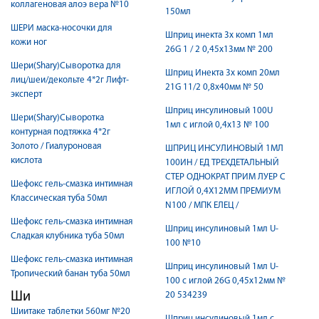
коллагеновая алоэ вера №10
150мл
ШЕРИ маска-носочки для
Шприц инекта 3х комп 1мл
кожи ног
26G 1 / 2 0,45х13мм № 200
Шери(Shary)Сыворотка для
Шприц Инекта 3х комп 20мл
лиц/шеи/декольте 4*2г Лифт-
21G 11/2 0,8х40мм № 50
эксперт
Шприц инсулиновый 100U
Шери(Shary)Сыворотка
1мл с иглой 0,4х13 № 100
контурная подтяжка 4*2г
Золото / Гиалуроновая
ШПРИЦ ИНСУЛИНОВЫЙ 1МЛ
кислота
100ИН / ЕД ТРЕХДЕТАЛЬНЫЙ
СТЕР ОДНОКРАТ ПРИМ ЛУЕР C
Шефокс гель-смазка интимная
ИГЛОЙ 0,4Х12ММ ПРЕМИУМ
Классическая туба 50мл
N100 / МПК ЕЛЕЦ /
Шефокс гель-смазка интимная
Шприц инсулиновый 1мл U-
Сладкая клубника туба 50мл
100 №10
Шефокс гель-смазка интимная
Шприц инсулиновый 1мл U-
Тропический банан туба 50мл
100 с иглой 26G 0,45x12мм №
Ши
20 534239
Шиитаке таблетки 560мг №20
Шприц инсулиновый 1мл с