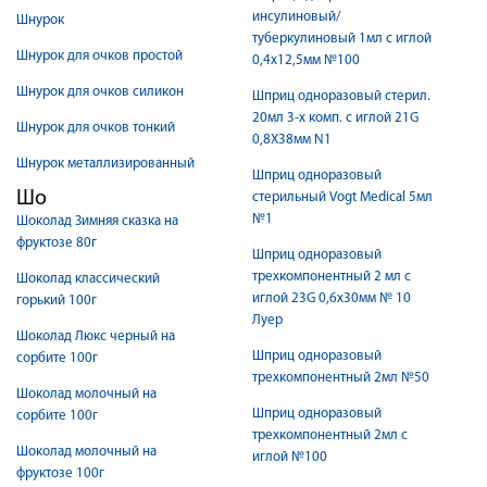
инсулиновый/
Шнурок
туберкулиновый 1мл с иглой
Шнурок для очков простой
0,4х12,5мм №100
Шнурок для очков силикон
Шприц одноразовый стерил.
20мл 3-х комп. с иглой 21G
Шнурок для очков тонкий
0,8X38мм N1
Шнурок металлизированный
Шприц одноразовый
Шо
стерильный Vogt Medical 5мл
№1
Шоколад Зимняя сказка на
фруктозе 80г
Шприц одноразовый
трехкомпонентный 2 мл с
Шоколад классический
иглой 23G 0,6х30мм № 10
горький 100г
Луер
Шоколад Люкс черный на
Шприц одноразовый
сорбите 100г
трехкомпонентный 2мл №50
Шоколад молочный на
Шприц одноразовый
сорбите 100г
трехкомпонентный 2мл с
Шоколад молочный на
иглой №100
фруктозе 100г