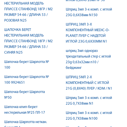
иглой 0,8X40 20мл № 50
НЕСТЕРИЛЬНАЯ МОДЕЛЬ
ПЛИССЕ СПАНБОНД 18ГР / М2
Шприц 3мл 3-х комп. с иглой
РАЗМЕР 54-66 / ДЛИНА 53 /
23G 0,6X38мм N150
РОЗОВАЯ N25
ШПРИЦ 3МЛ 3-Х
ШАПОЧКА БЕРЕТ
КОМПОНЕНТНЫЙ MEDIC-O-
НЕСТЕРИЛЬНАЯ МОДЕЛЬ
PLANET ЛУЕР C НАДЕТОЙ
ПЛИССЕ СПАНБОНД 18ГР / М2
ИГЛОЙ 23G 0,6X30ММ N1
РАЗМЕР 54-66 / ДЛИНА 53 /
шприц 3мл однораз
СИНЯЯ N25
трехдетальный стер c иглой
Шапочка берет Шарлотта №
23g 0,63х32мм n10 /
100
бейджинг
Шапочка берет Шарлотта №
ШПРИЦ 5МЛ 2-Х
100 9924651
КОМПОНЕНТНЫЙ C ИГЛОЙ
21G (0,8X40) ЛУЕР / KDM / N1
Шапочка берет Шарлотта
№50
Шприц 5мл 3-х комп. с иглой
22G 0,7X38мм N1
Шапочка клип-берет
нестерильная №25 ПЛ-17
Шприц 5мл 3-х комп. с иглой
22G 0,7X38мм N100
Шапочка Шарлотта неткан.