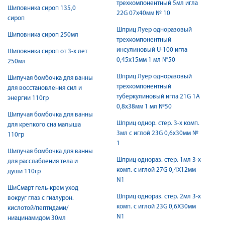
трехкомпонентный 5мл игла
Шиповника сироп 135,0
22G 07х40мм № 10
сироп
Шприц Луер одноразовый
Шиповника сироп 250мл
трехкомпонентный
инсулиновый U-100 игла
Шиповника сироп от 3-х лет
0,45х15мм 1 мл №50
250мл
Шприц Луер одноразовый
Шипучая бомбочка для ванны
трехкомпонентный
для восстановления сил и
туберкулиновый игла 21G 1А
энергии 110гр
0,8х38мм 1 мл №50
Шипучая бомбочка для ванны
Шприц однор. стер. 3-х комп.
для крепкого сна малыша
3мл с иглой 23G 0,6х30мм №
110гр
1
Шипучая бомбочка для ванны
Шприц однораз. стер. 1мл 3-х
для расслабления тела и
комп. с иглой 27G 0,4X12мм
души 110гр
N1
ШиСмарт гель-крем уход
Шприц однораз. стер. 2мл 3-х
вокруг глаз с гиалурон.
комп. с иглой 23G 0,6X30мм
кислотой/пептидами/
N1
ниацинамидом 30мл