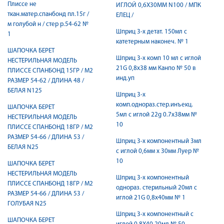
Плиссе не
ИГЛОЙ 0,6Х30ММ N100 / МПК
ткан.матер.спанбонд пл.15г /
ЕЛЕЦ /
м голубой н / стер р.54-62 №
Шприц 3-х детат. 150мл с
1
катетерным наконеч. № 1
ШАПОЧКА БЕРЕТ
Шприц 3-х комп 10 мл с иглой
НЕСТЕРИЛЬНАЯ МОДЕЛЬ
21G 0,8x38 мм Канпо № 50 в
ПЛИССЕ СПАНБОНД 15ГР / М2
инд.уп
РАЗМЕР 54-62 / ДЛИНА 48 /
БЕЛАЯ N125
Шприц 3-х
комп.однораз.стер.инъекц.
ШАПОЧКА БЕРЕТ
5мл с иглой 22g 0.7х38мм №
НЕСТЕРИЛЬНАЯ МОДЕЛЬ
10
ПЛИССЕ СПАНБОНД 18ГР / М2
РАЗМЕР 54-66 / ДЛИНА 53 /
Шприц 3-х компонентный 3мл
БЕЛАЯ N25
с иглой 0,6мм х 30мм Луер №
10
ШАПОЧКА БЕРЕТ
НЕСТЕРИЛЬНАЯ МОДЕЛЬ
Шприц 3-х компонентный
ПЛИССЕ СПАНБОНД 18ГР / М2
однораз. стерильный 20мл с
РАЗМЕР 54-66 / ДЛИНА 53 /
иглой 21G 0,8х40мм № 1
ГОЛУБАЯ N25
Шприц 3-х компонентный с
ШАПОЧКА БЕРЕТ