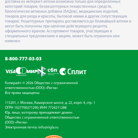
доставка из интернет-аптеки возможна только для определённых
категорий товаров: безрецептурных лекарственных средств,
биологически активных добавок (БАДов), медицинских изделий,
товаров для ухода и красоты, бытовой химии и других сопутствующих
товаров. Рецептурные препараты доставляются до ближайшей аптеки и
могут быть получены при наличии действующего рецепта,
оформленного врачом. Ассортимент товаров, участвующих в
специальных предложениях и акциях, может быть ограничен или
изменен
8-800-777-03-03
Копирайт: © 2026 Общество с ограниченной
ответственностью (ООО) «Ригла»
Все права защищены
115201, г. Москва, Каширское шоссе, д. 22, корп. 4, стр. 1
ОГРН 1027700271290; ИНН 7724211288
Юр. лицо, которому принадлежит домен:
Общество с ограниченной ответственностью
(ООО) «Ригла»
Электронная почта:
info@rigla.ru