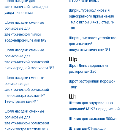
N100 / МПК ЕЛЕЦ /
Шолл насадки для
электрической пилки для
Шприц туберкулиновый
ухода за ногтями
однократного применения
1мл с иглой 0,4х13 стер. №
Шолл насадки сменные
100
роликовые для
электрической пилки
Шприц-пистолет устройство
водонепроницпемой №2
для инъекций
полуавтоматическое №1
Шолл насадки сменные
роликовые для
Шр
электрической роликовой
Шрот День здоровья из
пилки средней жесткости №2
расторопши 250г
Шолл насадки сменные
Шрот расторопши порошок
роликовые для
100г
электрической роликовой
пилки экстра жесткая №
Шт
1+экстра мягкая № 1
Штатив для внутривенных
вливаний М192 передвижной
Шолл насадки сменные
роликовые для
Штатив для флаконов 500мл
электрической роликовой
Штатив шв-01-мск для
пилки экстра жесткие № 2